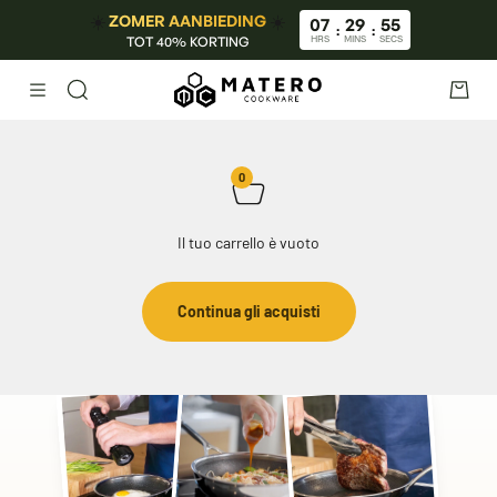
Vai al contenuto
☀️
☀️
ZOMER AANBIEDING
07
29
55
:
:
TOT 40% KORTING
HRS
MINS
SECS
Menù
Cerca
Carrel
0
Il tuo carrello è vuoto
Continua gli acquisti