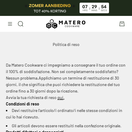
Vai al contenuto
☀️
☀️
ZOMER AANBIEDING
07
29
54
:
:
TOT 40% KORTING
HRS
MINS
SECS
Menù
Cerca
Carrel
Politica di reso
Da Matero Cookware ci impegniamo a consegnare il tuo ordine con
il 100% di soddisfazione. Non sei completamente soddisfatto?
Nessun problema.
Applichiamo un termine di restituzione di 30
giorni, il che significa che puoi richiedere la restituzione del tuo
ordine fino a 30 giorni dopo la ricezione.
Avvia la tua richiesta di reso
qui
.
Condizioni di reso
Devi restituire l'articolo/i ordinato/i nelle stesse condizioni in
cui lo hai ricevuto.
Gli articoli devono essere restituiti nella confezione originale.