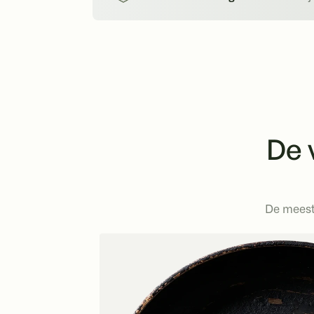
De 
De meeste