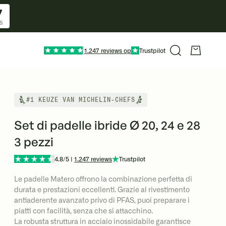
6
S
1.247 reviews op
Trustpilot
Cerca
Carrello
#1 KEUZE VAN MICHELIN-CHEFS
Set di padelle ibride Ø 20, 24 e 28
3 pezzi
4.8/5 |
1.247 reviews
Trustpilot
Le padelle Matero offrono la combinazione perfetta di
durata e prestazioni eccellenti. Grazie al rivestimento
antiaderente avanzato privo di PFAS, puoi preparare i
piatti con facilità, senza che si attacchino.
La robusta struttura in acciaio inossidabile garantisce