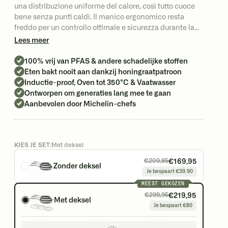
una distribuzione uniforme del calore, così tutto cuoce
bene senza punti caldi. Il manico ergonomico resta
freddo per un controllo ottimale e sicurezza durante la
cottura. Adatte a tutti i piani cottura, compresa
Lees meer
l’induzione, e inoltre resistenti al forno e alla
lavastoviglie, per una comodità extra sia nella cottura
100% vrij van PFAS & andere schadelijke stoffen
che nella pulizia.
Eten bakt nooit aan dankzij honingraatpatroon
Inductie-proof, Oven tot 350°C & Vaatwasser
Ontworpen om generaties lang mee te gaan
Aanbevolen door Michelin-chefs
KIES JE SET:
Met deksel
€169,95
€209,85
Zonder deksel
Je bespaart €39.90
MEEST GEKOZEN
Ø 20 cm
€169,95
€209,85
€219,95
€299,95
Met deksel
Je bespaart €80