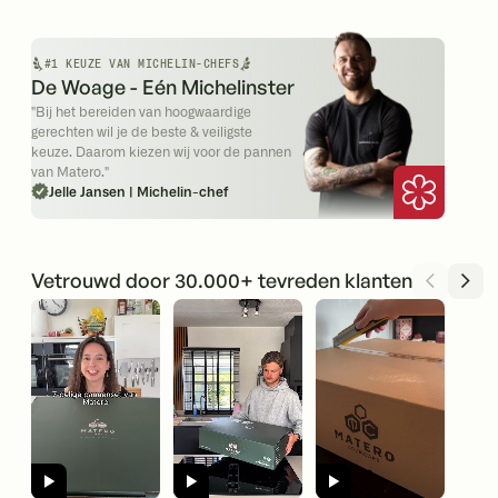
#1 KEUZE VAN MICHELIN-CHEFS
De Woage - Eén Michelinster
"Bij het bereiden van hoogwaardige
gerechten wil je de beste & veiligste
keuze. Daarom kiezen wij voor de pannen
van Matero."
Jelle Jansen | Michelin-chef
Vetrouwd door 30.000+ tevreden klanten