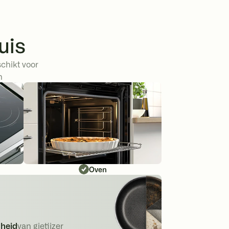
uis
schikt voor
n
Oven
heid
van gietijzer