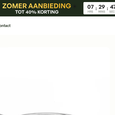
ZOMER AANBIEDING
️
☀️
07
29
4
:
:
TOT 40% KORTING
HRS
MINS
SEC
ontact