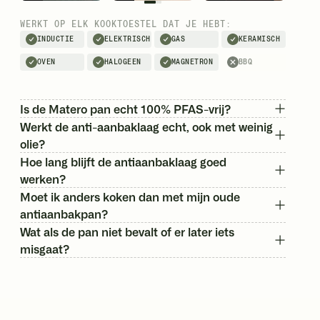
WERKT OP ELK KOOKTOESTEL DAT JE HEBT:
INDUCTIE
ELEKTRISCH
GAS
KERAMISCH
OVEN
HALOGEEN
MAGNETRON
BBQ
Is de Matero pan echt 100% PFAS-vrij?
Werkt de anti-aanbaklaag echt, ook met weinig
olie?
Hoe lang blijft de antiaanbaklaag goed
werken?
Moet ik anders koken dan met mijn oude
antiaanbakpan?
Wat als de pan niet bevalt of er later iets
misgaat?