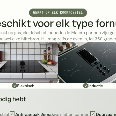
WERKT OP ELK KOOKTOESTEL
schikt voor elk type forn
ookt op gas, elektrisch of inductie, de Matero pannen zijn ge
vrijwel elke hittebron. Hij mag zelfs de oven in, tot 350 grade
Elektrisch
Inductie
nodig hebt
1
 staal
Anti-aanbak gemak
van Teflon pannen
Duurzaam